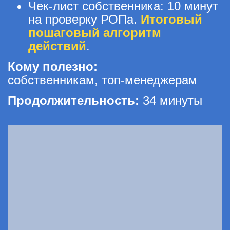
Чек-лист собственника: 10 минут
на проверку РОПа.
Итоговый
пошаговый алгоритм
действий
.
Кому полезно:
собственникам, топ-менеджерам
Продолжительность:
34 минуты