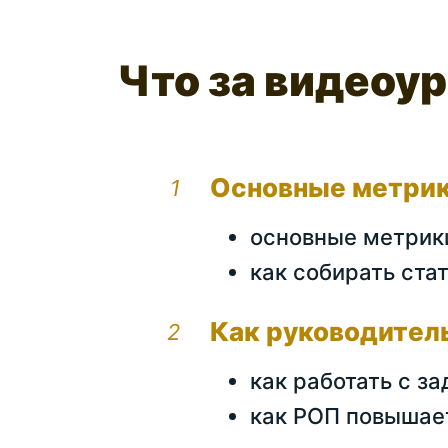
Что за видеоур
Основные метрик
основные метрики
как собирать ста
Как руководител
как работать с з
как РОП повышае