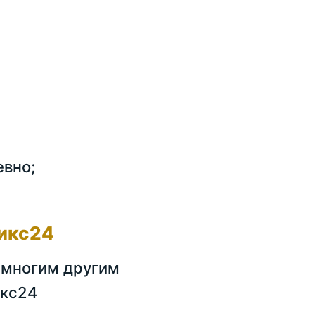
евно;
рикс24
и многим другим
икс24